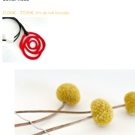
Rango
21,00
€
-
37,00
€
21% de IVA incluido
de
precios:
desde
21,00€
hasta
37,00€