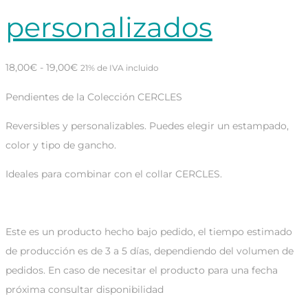
personalizados
Rango
18,00
€
-
19,00
€
21% de IVA incluido
de
Pendientes de la Colección CERCLES
precios:
desde
Reversibles y personalizables. Puedes elegir un estampado,
18,00€
color y tipo de gancho.
hasta
Ideales para combinar con el collar CERCLES.
19,00€
pendientes reversibles personalizados
Este es un producto hecho bajo pedido, el tiempo estimado
de producción es de 3 a 5 días, dependiendo del volumen de
pedidos. En caso de necesitar el producto para una fecha
próxima consultar disponibilidad