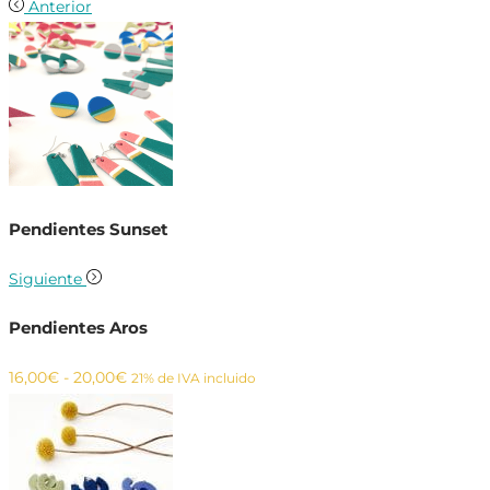
Anterior
Pendientes Sunset
Siguiente
Pendientes Aros
Rango
16,00
€
-
20,00
€
21% de IVA incluido
de
precios:
desde