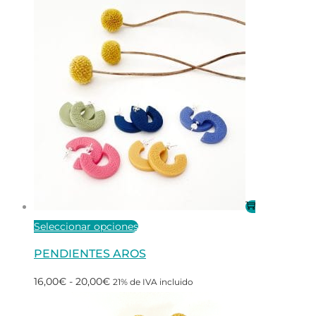
Este
Seleccionar opciones
producto
PENDIENTES AROS
tiene
Rango
16,00
€
-
20,00
€
21% de IVA incluido
múltiples
de
variantes.