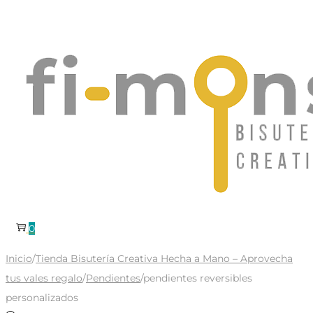
Saltar
Saltar
a
al
la
contenido
navegación
0
Inicio
/
Tienda Bisutería Creativa Hecha a Mano – Aprovecha
tus vales regalo
/
Pendientes
/
pendientes reversibles
personalizados