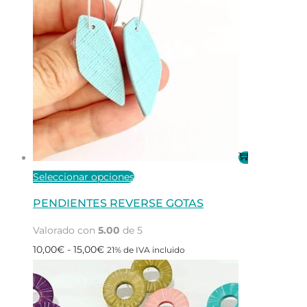
opciones
se
pueden
elegir
en
la
página
de
producto
Este
Seleccionar opciones
producto
PENDIENTES REVERSE GOTAS
tiene
Valorado con
5.00
de 5
múltiples
Rango
10,00
€
-
15,00
€
21% de IVA incluido
variantes.
de
Las
precios:
opciones
desde