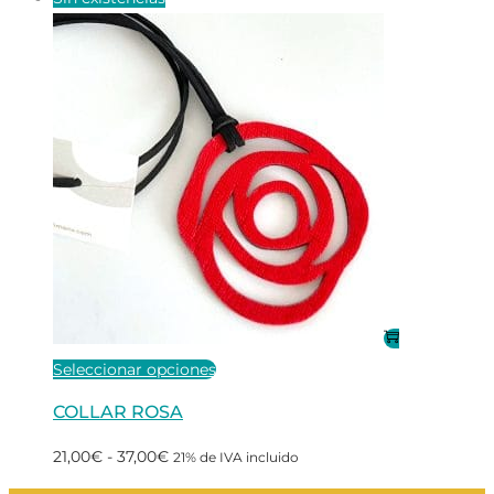
Este
Seleccionar opciones
producto
COLLAR ROSA
tiene
Rango
21,00
€
-
37,00
€
21% de IVA incluido
múltiples
de
variantes.