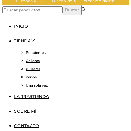
Fi-mons © 2026 • Diseño de ABC creación digital
Búsqueda
Buscar
para:>
INICIO
TIENDA
Pendientes
Collares
Pulseras
Varios
Una sola vez
LA TRASTIENDA
SOBRE MÍ
CONTACTO