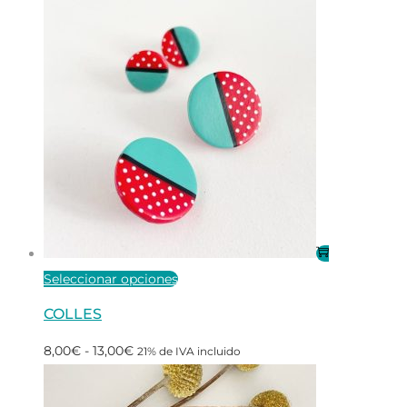
Este
Seleccionar opciones
producto
COLLES
tiene
Rango
8,00
€
-
13,00
€
21% de IVA incluido
múltiples
de
variantes.
precios:
Las