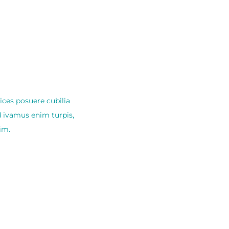
ices posuere cubilia
d ivamus enim turpis,
im.